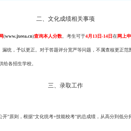
二、文化成绩相关事项
网
(
www.jxeea.cn
)
查询本人分数
。考生可于
4月13日-14日
在
网上
漏改、漏统，予以更正。对于答题评分宽严等问题，不属查核更正
提供给各招生学校。
三、录取工作
公开”原则，根据“文化统考+技能校考”的总成绩，从高分到低