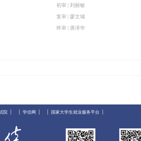
初审 | 刘丽敏
复审 | 廖文城
终审 | 唐泽华
试院
学信网
国家大学生就业服务平台