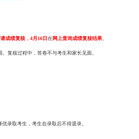
申请
成绩复核
，
4月16日
在
网上查询成绩复核结果
。
范围。复核过程中，答卷不与考生和家长见面。
分择优录取考生，考生在录取后不得退录。