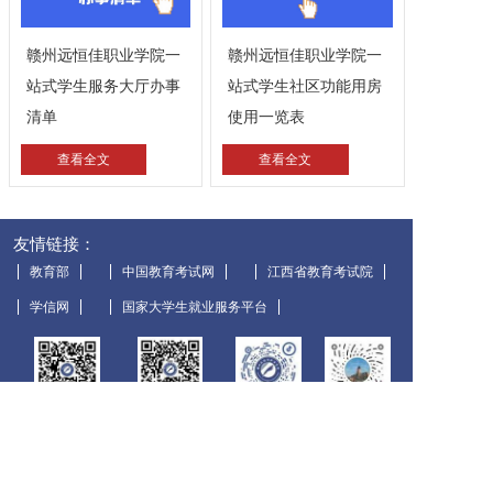
赣州远恒佳职业学院一
赣州远恒佳职业学院一
团学工作
站式学生服务大厅办事
站式学生社区功能用房
清单
使用一览表
校园服务
查看全文
查看全文
人才引进
友情链接：
教育部
中国教育考试网
江西省教育考试院
国际交流
学信网
国家大学生就业服务平台
视频号
官方公众号
招生公众号
抖音号